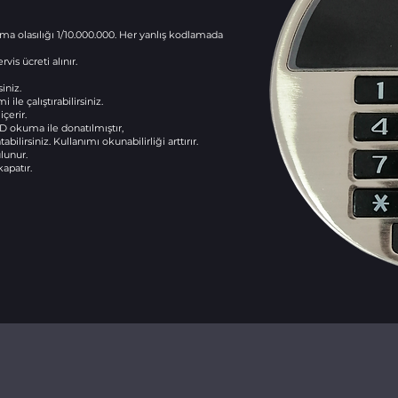
çma olasılığı 1/10.000.000. Her yanlış kodlamada
vis ücreti alınır.
iniz.
le çalıştırabilirsiniz.
çerir.
D okuma ile donatılmıştır,
abilirsiniz. Kullanımı okunabilirliği arttırır.
lunur.
apatır.