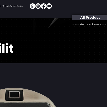
+90) 544 505 56 44
All Product
www.kiratlicelikkasa.com.
r
lit