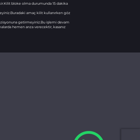
kir.Kilit bloke olma durumunda 15 dakika
kleyiniz.Buradaki amaç kilit kullanırken göz
pozisyonuna getirmeyiniz.Bu işlemi devam
malarda hemen arıza verecektir, kasanız