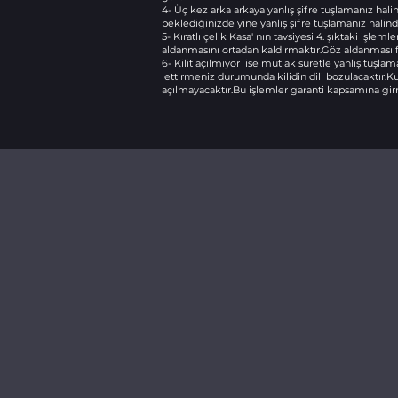
4- Üç kez arka arkaya yanlış şifre tuşlamanız ha
beklediğinizde yine yanlış şifre tuşlamanız hali
5- Kıratlı çelik Kasa' nın tavsiyesi 4. şıktaki işl
aldanmasını ortadan kaldırmaktır.Göz aldanması f
6- Kilit açılmıyor ise mutlak suretle yanlış tu
ettirmeniz durumunda kilidin dili bozulacaktır.Ku
açılmayacaktır.Bu işlemler garanti kapsamına g