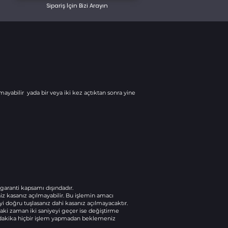
Sipariş İçin Bizi Arayın
mayabilir yada bir veya iki kez açtıktan sonra yine
a garanti kapsamı dışındadır.
z kasanız açılmayabilir. Bu işlemin amacı
i doğru tuşlasanız dahi kasanız açılmayacaktır.
aki zaman iki saniyeyi geçer ise değiştirme
15 dakika hiçbir işlem yapmadan beklemeniz