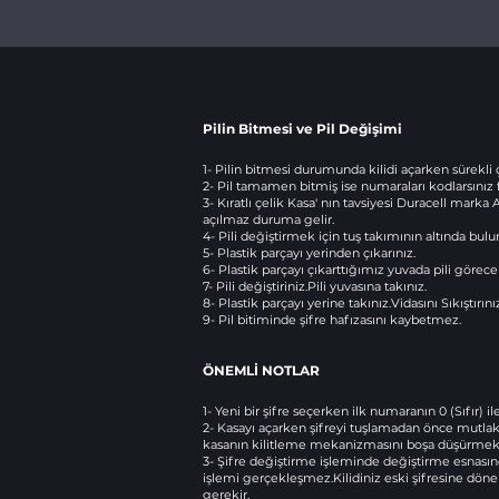
Pilin Bitmesi ve Pil Değişimi
1- Pilin bitmesi durumunda kilidi açarken sürekli çh
2- Pil tamamen bitmiş ise numaraları kodlarsınız f
3- Kıratlı çelik Kasa' nın tavsiyesi Duracell mark
açılmaz duruma gelir.
4- Pili değiştirmek için tuş takımının altında bulu
5- Plastik parçayı yerinden çıkarınız.
6- Plastik parçayı çıkarttığımız yuvada pili görece
7- Pili değiştiriniz.Pili yuvasına takınız.
8- Plastik parçayı yerine takınız.Vidasını Sıkıştırını
9- Pil bitiminde şifre hafızasını kaybetmez.
ÖNEMLİ NOTLAR
1- Yeni bir şifre seçerken ilk numaranın 0 (Sıfır) i
2- Kasayı açarken şifreyi tuşlamadan önce mutlak
kasanın kilitleme mekanizmasını boşa düşürmektir.
3- Şifre değiştirme işleminde değiştirme esnası
işlemi gerçekleşmez.Kilidiniz eski şifresine dön
gerekir.