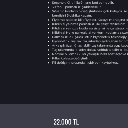
Seçenek Kilit 4 ila 9 hane kod verilebilir.
30 farklı parmak izi yüklenebilir.
Şifrenin kodlarının değiştirilmesi çok kolaydır. A
kendisini 5 dakika kapatır.
Fiyatmız sadece kilit fiyatıdır. Kasaya montajına ser
Kilidinizi yalnızca parmak izi ile çalıştırabilirsiniz.
Kilidinizi yalnızca kodlama sistemi ile çalıştırabilirs
Kilidinizi Hem parmak izi ve Hem kodlama sistemi i
Parmak izi okuyucu üstün biyometrik teknolojiyi i
Biyometrik Tuş Takımı, arkadan aydınlanan bir LC
Arka ışık özelliği açılabilir tuş takımında açıp kapat
Tuş takımında iki adet dokuz voltluk alkalin pil bu
Normal pil ömrü kilidi yaklaşık 1500 adet açar ve k
Piller kolayca değiştirilir.
Pil değişimi sırasında hiçbir veri kaybolmaz.
22.000 TL