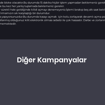
linde bloke olacaktır.Bu durumda 15 dakika hiçbir işlem yapmadan beklemeniz gere
nde bu kez her yanlış tuşlamada beklemeniz gerekir.
emler sürekli hale geldiğinde kilidi açmayı denemeyeniz.İşlemi bırakıp beş altı saat be
irmamızın sık karşılaştığı bir durumdur.
şlama yapıyorsunuzdur.Bu durumda kasayı açmak için kolu zorlayarak devamlı açma 
llanmış olduğunuz kilit elektronik olması sebebi ile çok hassastır. Darbe ve zorlan
irmemektedir.
Diğer Kampanyalar