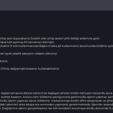
irp sesi duyacaksınız.Sürekli olan çhirp sesleri pilin bittiği anlamına gelir.
akat kilit açılmaz.Pil tamamen bitmiştir.
a Alkalinli 9 volt kullanmanızdır.Başka marka pil kullanmanız durumunda kilidiniz açıl
nan siyah plastik parçanın vidasını sökünüz.
ksiniz.
z.Piliniz değişmiştir.Kasanızı kullanabilirsiniz.
le başlamamasına dikkat ediniz.0 ile başlayan şifreler kilidin hafızasını bozar.Bu arız
 suretle kasanın kolunu tam kilitleme pozisyonuna getiriniz.Bu işlemi yapmaz iseni
Bu işlemi yapmaz iseniz kilitleme mekanizması kilidin dilini sıkıştıracak ve şifrey
ndaki işlemleri arka arkaya ara vermeden yapmanız gerekmektedir. İşlemler arasınd
er. Değiştirme işlemi gerçekleşmez ise kilit kendisini korumaya alır.Bu durumda 