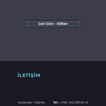
Geri Dön - Kilitler
İLETİŞİM
Gaziantep - Fabrika
Tel :
(+90) 342 239 05 45