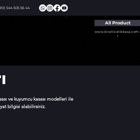
+90) 544 505 56 44
All Product
www.kiratlicelikkasa.com.
r
ı
asası ve kuyumcu kasası modelleri ile
t bilgisi alabilirsiniz.