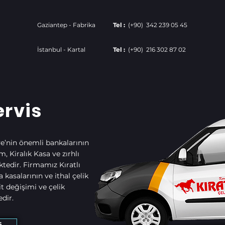
Gaziantep - Fabrika
Tel :
(+90) 342 239 05 45
İstanbul - Kartal
Tel :
(+90) 216 302 87 02
ervis
ye’nin önemli bankalarının
, Kiralık Kasa ve zırhlı
ktedir. Firmamız Kıratlı
kasalarının ve ithal çelik
it değişimi ve çelik
dir.
s