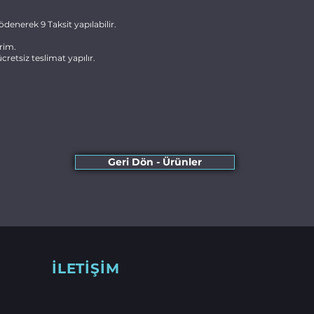
ödenerek 9 Taksit yapılabilir.
rim.
cretsiz teslimat yapılır.
Geri Dön - Ürünler
İLETİŞİM