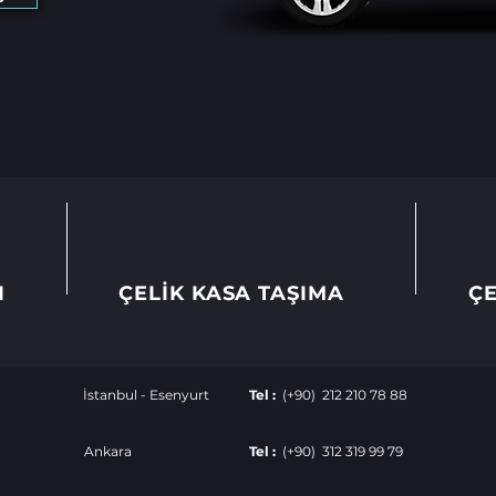
I
ÇELİK KASA TAŞIMA
ÇE
İstanbul - Esenyurt
Tel :
(+90) 212 210 78 88
Ankara
Tel :
(+90) 312 319 99 79