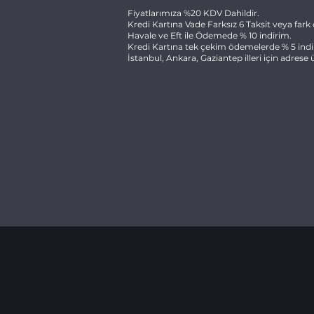
Fiyatlarımıza %20 KDV Dahildir.
Kredi Kartına Vade Farksız 6 Taksit veya fark 
Havale ve Eft ile Ödemede % 10 indirim.
Kredi Kartına tek çekim ödemelerde % 5 indi
İstanbul, Ankara, Gaziantep illeri için adrese ü