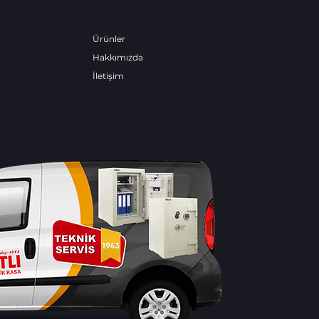
Ürünler
Hakkımızda
İletişim
www.kiratli.com
www.morasis.com
www.kiratlicelikkasa.com.tr
www.celikkasa-parakasasi.com
www.celikkasa-servis.com
www.celikkasa-tasima.com