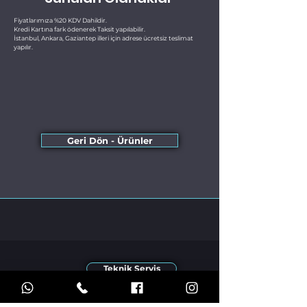
Fiyatlarımıza %20 KDV Dahildir.
Kredi Kartına fark ödenerek Taksit yapılabilir.
İstanbul, Ankara, Gaziantep illeri için adrese ücretsiz teslimat
yapılır.
Geri Dön - Ürünler
Teknik Servis
Türkiyenin Her Yerinden
Çelik Kasa Taşıma