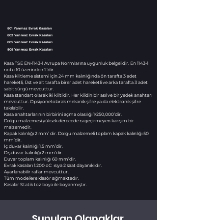
801 Yanmaz Evrak Kasaları
802 Yanmaz Evrak Kasaları
805 Yanmaz Evrak Kasaları
808 Yanmaz Evrak Kasaları
Kasa TSE EN-1143-1 Avrupa Normlarına uygunluk belgelidir. En 1143-1
notu 10 üzerinden 1 ‘dir.
Kasa kilitleme sistemi için 24 mm kalınlığında ön tarafta 3 adet
hareketli, Üst ve alt tarafta birer adet hareketli ve arka tarafta 3 adet
sabit sürgü mevcuttur.
Kasa standart olarak iki kilitlidir. Her kilidin bir asıl ve bir yedek anahtarı
mevcuttur. Opsiyonel olarak mekanik şifre ya da elektronik şifre
takılabilir.
Kasa anahtarlarının birbirini açma olasılığı 1/250,000’dir.
Dolgu malzemesi yüksek derecede ısı geçirmeyen karışım bir
malzemedir.
Kapak kalınlığı 2 mm’ dir. Dolgu malzemeli toplam kapak kalınlığı 50
mm’dir.
İç duvar kalınlığı 1,5 mm’dir.
Dış duvar kalınlığı 2 mm’dir.
Duvar toplam kalınlığı 60 mm’dir.
Evrak kasaları 1.200 oC ısıya 2 saat dayanıklıdır.
Ayarlanabilir raflar mevcuttur.
Tüm modellere klasör sığmaktadır.
Kasalar Statik toz boya ile boyanmıştır.
Sunulan Olanaklar