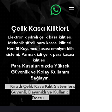
Ç
K
K
elik
asa
ilitleri.
Elektronik şifreli çelik kasa kilitleri.
Mekanik şifreli para kasası kilitleri.
Herkül Kuyumcu kasası emniyet kilit
sistemi. Parmak izli çelik para kasası
kilitleri .
P
Kasalarınızda
Y
ara
üksek
G
K
K
üvenlik ve
olay
ullanım
S
ağlayın.
Kıratlı Çelik Kasa Kilit Sistemleri:
Güvenli, Dayanıklı ve Kullanıcı
Dostu