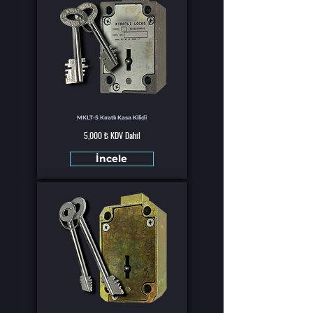
MKLT-5 Kıratlı Kasa Kilidi
5,000 ₺ KDV Dahil
İncele