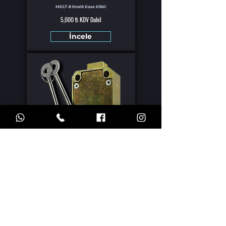
MKLT-8 Kıratlı Kasa Kilidi
5,000 ₺ KDV Dahil
İncele
MKLT-11 Kıratlı Kasa Kilidi
5,000 ₺ KDV Dahil
İncele