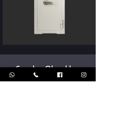
Sunulan Olanaklar
Fiyatlarımıza %20 KDV Dahildir.
Kredi Kartına Vade Farksız 6 Taksit veya fark ödenerek 9 Taksit
yapılabilir.
Havale ve Eft ile Ödemede % 10 indirim.
Kredi Kartına tek çekim ödemelerde % 5 indirim.
İstanbul, Ankara, Gaziantep illeri için adrese ücretsiz teslimat
yapılır.