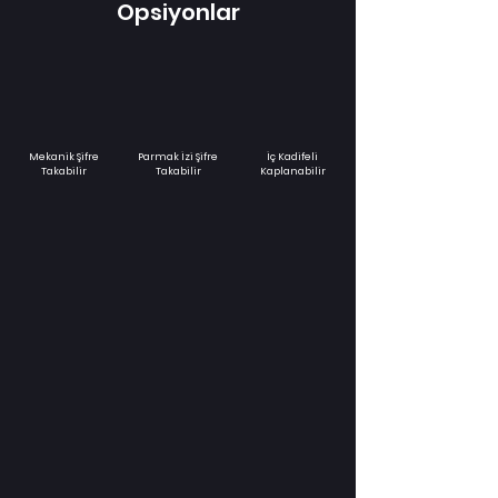
Opsiyonlar
Mekanik Şifre
Parmak İzi Şifre
İç Kadifeli
Takabilir
Takabilir
Kaplanabilir