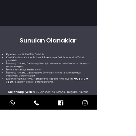
Sunulan Olanaklar
Fiyatlarımıza %
20
KDV Dahildir.
Kredi Kartlarına Vade Farksız 3 Taksit veya fark ödenerek 9 Taksit
yapılabilir.
İstanbul, Ankara, Gaziantep illeri için adrese kapı önüne kadar ücretsiz
teslimat yapılır.
İzmir İçin Nakliye bedeli alınır.
İstanbul, Ankara, Gaziantep ve İzmir illeri için kat çıkılması veya
indirilmesi ücrete tabidir.
Diğer iller için Nakliye, Hamaliye ve kat çıkartma fiyatını
+90 541 210
78 88
‘ e telefon açarak öğrenebilirsiniz.
Kullanıldığı yerler:
Ev için idael bir kasadır. Küçük Ofislerde
kullanılabilir. Güvenli bir çelik kasadır.