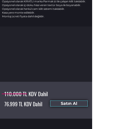
Opsiyonel olarak KIRATLI marka Parmak izi ile çalışan kilit takılabilir.
Opsiyonel olarak içi doku hissi veren textür boya ile boyanabilir.
Opsiyonel olarak herkül cam kilit sistemi takılabilir.
Kasa yere monte edilebilir.
Montaj ücreti fiyata dahil değildir.
110.000 TL KDV Dahil
76.999 TL KDV Dahil
Satın Al