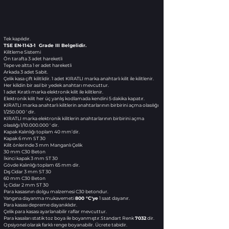
Tek kapılıdır.
TSE EN-1143-1 Grade III Belgelidir.
Kilitleme Sistemi
Ön tarafta 3 adet hareketli
Tepe ve altta 1 er adet hareketli
Arkada 3 adet Sabit.
Çelik kasa çift kilitlidir.
1 adet KIRATLI marka anahtarlı kilit ile kilitlenir.
Her kilidin bir asıl bir yedek anahtarı mevcuttur.
1 adet Kıratlı marka elektronik kilit ile kilitlenir.
Elektronik kilit her üç yanlış kodlamada kendini 5 dakika kapatır.
KIRATLI marka anahtarlı kilitlerin anahtarlarının birbirini açma olasılığı
1/250.000 ‘ dir.
KIRATLI marka elektronik kilitlerin anahtarlarının birbirini açma
olasılığı 1/10.000.000 ‘ dir.
Kapak Kalınlığı toplam 40 mm’dir.
Kapak 6 mm ST 30
Kilit önlerinde 3 mm Manganlı Çelik
30 mm C30 Beton
İkinci kapak 3 mm ST 30
Gövde Kalınlığı toplam 65 mm dir.
Dış Cidar 3 mm ST 30
60 mm C30 Beton
İç Cidar 2 mm ST 30
Para kasasının dolgu malzemesi C30 betondur.
Yangına dayanma mukavemeti
800 °C'ye
1 saat dayanır.
Para kasası depreme dayanıklıdır.
Çelik para kasası ayarlanabilir raflar mevcuttur.
Para kasaları statik toz boya ile boyanmıştır.Standart Renk
7032
dir.
Opsiyonel olarak farklı renge boyanabilir. Ücrete tabidir.