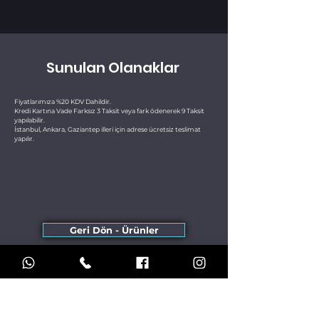
Sunulan Olanaklar
Fiyatlarımıza %20 KDV Dahildir.
Kredi Kartına Vade Farksız 3 Taksit veya fark ödenerek 9 Taksit
yapılabilir.
İstanbul, Ankara, Gaziantep illeri için adrese ücretsiz teslimat
yapılır.
Geri Dön - Ürünler