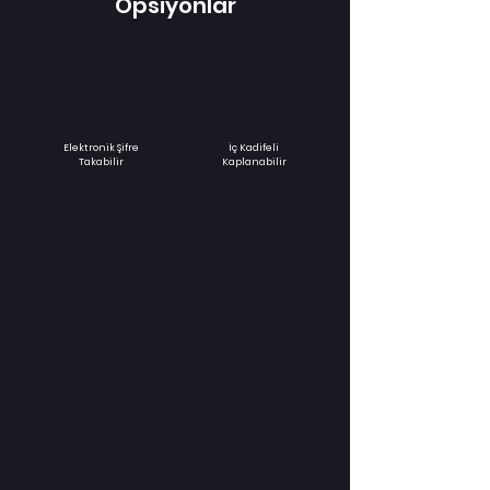
Opsiyonlar
Elektronik Şifre
İç Kadifeli
Takabilir
Kaplanabilir