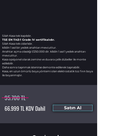
Silah Kasa tek kapılıdır.
TSE EN 1143-1 Grade IV sertifikalıdır.
Silah Kasa tek cidarlıdır.
kilidin 1 asıl bir yedek anahtarı mevcuttur.
Anahtar açma olasılığı 1/250.000 dir. kilidin 1 asıl 1 yedek anahtarı
mevcuttur.
Kasa opsiyonel olarak zemine ve duvara çelik dübeller ile monte
edilebilir.
Daha sonra taşınmak istenirse demonte edilerek taşınabilir.
Kasa, en uzun ömürlü boya yöntemi olan elektrostatik toz fırın boya
ile boyanmıştır.
95.700 TL
66.999 TL KDV Dahil
Satın Al