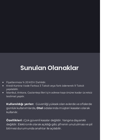
Sunulan Olanaklar
Fiyatlarımıza % 20 KDV Dahildir.
Kredi Kartına Vade Farksız 3 Taksit veya fark ödenerek 9 Taksit
yapılabilir.
İstanbul, Ankara, Gaziantep illeri için adrese kapı önüne kadar ücretsiz
teslimat yapılır.
Kullanıldığı yerler:
Güvenliği yüksek olan evlerde ve ofislerde
günlük kullanımlarda,
Otel
odalarında müşteri kasaları olarak
kullanılır.
Özellikleri :
Çok güvenli kasalar değildir. Yangına dayanıklı
değildir. Elektronik olarak açıldığı gibi, şifrenin unutulması ve pil
bitmesi durumunda anahtar ile açılabilir.