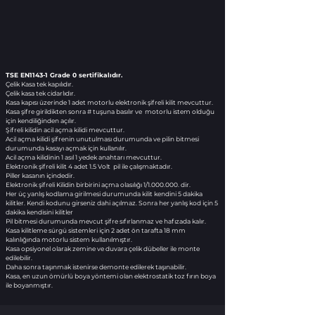
TSE EN1143-1 Grade 0 sertifikalıdır.
Çelik Kasa tek kapılıdır.
Çelik kasa tek cidarlıdır.
Kasa kapısı üzerinde 1 adet motorlu elektronik şifreli kilit mevcuttur.
Kasa şifre girildikten sonra # tuşuna basılır ve motorlu istem olduğu
için kendiliğinden açılır.
Şifreli kilidin acil açma kilidi mevcuttur.
Acil açma kilidi şifrenin unutulması durumunda ve pilin bitmesi
durumunda kasayı açmak için kullanılır.
Acil açma kilidinin 1 asıl 1 yedek anahtarı mevcuttur.
Elektronik şifreli kilit 4 adet 1.5 Volt pil ile çalışmaktadır.
Piller kasanın içindedir.
Elektronik şifreli Kilidin birbirini açma olasılığı 1/1.000.000. dir.
Her üç yanlış kodlama girilmesi durumunda kilit kendini 5 dakika
kilitler. Kendi kodunu girseniz dahi açılmaz. Sonra her yanlış kod için 5
dakika kendisini kilitler
Pil bitmesi durumunda mevcut şifre sıfırlanmaz ve hafızada kalır.
Kasa kilitleme sürgü sistemleri için 2 adet ön tarafta 18 mm
kalınlığında motorlu sistem kullanılmıştır.
Kasa opsiyonel olarak zemine ve duvara çelik dübeller ile monte
edilebilir.
Daha sonra taşınmak istenirse demonte edilerek taşınabilir.
Kasa, en uzun ömürlü boya yöntemi olan elektrostatik toz fırın boya
ile boyanmıştır.