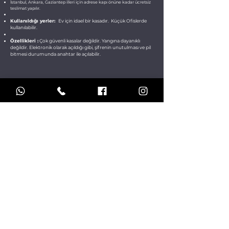
İstanbul, Ankara, Gaziantep illeri için adrese kapı önüne kadar ücretsiz
teslimat yapılır.
Kullanıldığı yerler:
Ev için idael bir kasadır. Küçük Ofislerde
kullanılabilir.
Özellikleri :
Çok güvenli kasalar değildir. Yangına dayanıklı
değildir. Elektronik olarak açıldığı gibi, şifrenin unutulması ve pil
bitmesi durumunda anahtar ile açılabilir.
Geri Dön - Ürünler
Teknik Servis
Türkiyenin Her Yerinden