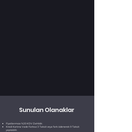
Sunulan Olanaklar
Fiyatlarımıza %20 KDV Dahildir.
Kredi Kartına Vade Farksız 3 Taksit veya fark ödenerek 9 Taksit
yapılabilir.