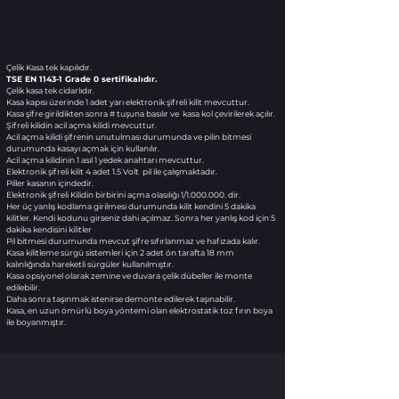
Çelik Kasa tek kapılıdır.
TSE EN 1143-1 Grade 0 sertifikalıdır.
Çelik kasa tek cidarlıdır.
Kasa kapısı üzerinde 1 adet yarı elektronik şifreli kilit mevcuttur.
Kasa şifre girildikten sonra # tuşuna basılır ve kasa kol çevirilerek açılır.
Şifreli kilidin acil açma kilidi mevcuttur.
Acil açma kilidi şifrenin unutulması durumunda ve pilin bitmesi
durumunda kasayı açmak için kullanılır.
Acil açma kilidinin 1 asıl 1 yedek anahtarı mevcuttur.
Elektronik şifreli kilit 4 adet 1.5 Volt pil ile çalışmaktadır.
Piller kasanın içindedir.
Elektronik şifreli Kilidin birbirini açma olasılığı 1/1.000.000. dir.
Her üç yanlış kodlama girilmesi durumunda kilit kendini 5 dakika
kilitler. Kendi kodunu girseniz dahi açılmaz. Sonra her yanlış kod için 5
dakika kendisini kilitler
Pil bitmesi durumunda mevcut şifre sıfırlanmaz ve hafızada kalır.
Kasa kilitleme sürgü sistemleri için 2 adet ön tarafta 18 mm
kalınlığında hareketli sürgüler kullanılmıştır.
Kasa opsiyonel olarak zemine ve duvara çelik dübeller ile monte
edilebilir.
Daha sonra taşınmak istenirse demonte edilerek taşınabilir.
Kasa, en uzun ömürlü boya yöntemi olan elektrostatik toz fırın boya
ile boyanmıştır.