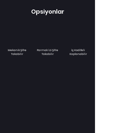
Opsiyonlar
Mekanik Şifre
Parmak İzi Şifre
İç Kadifeli
Takabilir
Takabilir
Kaplanabilir