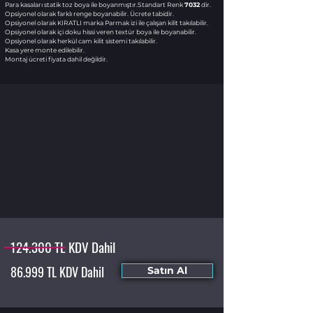
Para kasaları statik toz boya ile boyanmıştır.Standart Renk
7032
dir.
Opsiyonel olarak farklı renge boyanabilir. Ücrete tabidir.
Opsiyonel olarak KIRATLI marka Parmak izi ile çalışan kilit takılabilir.
Opsiyonel olarak içi doku hissi veren textür boya ile boyanabilir.
Opsiyonel olarak herkül cam kilit sistemi takılabilir.
Kasa yere monte edilebilir.
Montaj ücreti fiyata dahil değildir.
124.300 TL KDV Dahil
86.999 TL KDV Dahil
Satın Al