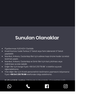
Sunulan Olanaklar
Fiyatlarımıza %20 KDV Dahildir.
Kredi Kartına Vade Farksız 3 Taksit veya fark ödenerek 9 Taksit
yapılabilir.
İstanbul, Ankara, Gaziantep illeri için adrese kapı önüne kadar ücretsiz
teslimat yapılır.
İstanbul, Ankara, Gaziantep ve İzmir illeri için kat çıkılması veya
indirilmesi ücrete tabidir.
Diğer iller için kargo fiyatı
+90 541 210 78 88
‘ e telefon açarak
öğrenebilirsiniz.
Yine diğer iller için Kıratlı personelinin teslimatını yapmasını istiyorsanız
fiyatı
+90 541 210 78 88
telefondan bilgi alabilirsiniz.
Kullanıldığı yerler:
Ofislerde kullanılabilir. Güvenli bir çelik
kasadır.