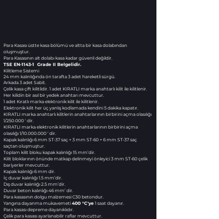
Para Kasası üstte kasa bölümü ve altta bir kasa dolabından
oluşmuştur.
Para Kasasının alt dolabı kasa kadar güvenli değildir.
TSE EN-1143-1 Grade II Belgelidir.
Kilitleme Sistemi
24 mm kalınlığında ön tarafta 3 adet hareketli sürgü.
Arkada 3 adet Sabit.
Çelik kasa çift kilitlidir.
1 adet KIRATLI marka anahtarlı kilit ile kilitlenir.
Her kilidin bir asıl bir yedek anahtarı mevcuttur.
1 adet Kıratlı marka elektronik kilit ile kilitlenir.
Elektronik kilit her üç yanlış kodlamada kendini 5 dakika kapatır.
KIRATLI marka anahtarlı kilitlerin anahtarlarının birbirini açma olasılığı
1/250.000 ‘ dir.
KIRATLI marka elektronik kilitlerin anahtarlarının birbirini açma
olasılığı 1/10.000.000 ‘ dir.
Kapak kalınlığı 6 mm ST-37 saç + 3 mm ST-60 + 6 mm ST-37 saç
saçtan oluşmuştur.
Toplam kilit bloku kapak kalınlığı 15 mm’dir.
Kilit bloklarının önünde matkap delinmeyi önleyici 3 mm ST-60 çelik
bariyerler mevcuttur.
Kapak kalınlığı 6 mm dir.
İç duvar kalınlığı 1.5 mm’dir.
Dış duvar kalınlığı 2.5 mm’dir.
Duvar beton kalınlığı 46 mm’ dir.
Para kasasının dolgu malzemesi C30 betondur.
Yangına dayanma mukavemeti
400 °C'ye
1 saat dayanır.
Para kasası depreme dayanıklıdır.
Çelik para kasası ayarlanabilir raflar mevcuttur.