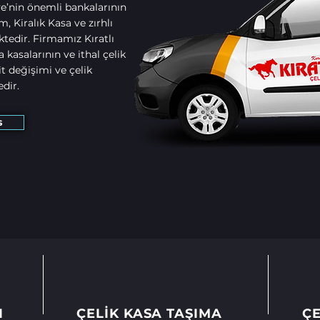
ye’nin önemli bankalarının
, Kiralık Kasa ve zırhlı
ktedir. Firmamız Kıratlı
kasalarının ve ithal çelik
it değişimi ve çelik
dir.
s
I
ÇELİK KASA TAŞIMA
ÇE