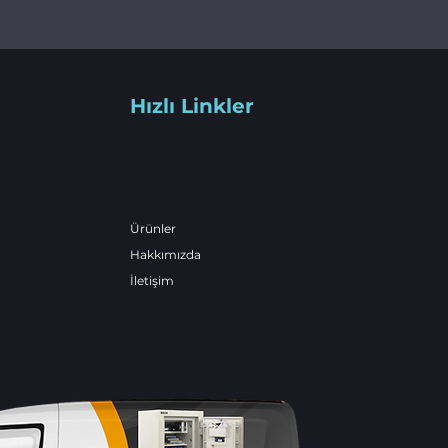
Hızlı Linkler
Ürünler
Hakkımızda
İletişim
www.kiratli.com
www.morasis.com
www.kiratlicelikkasa.com.tr
www.celikkasa-parakasasi.com
www.celikkasa-servis.com
www.celikkasa-tasima.com