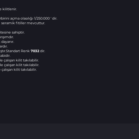
kilitlenir.
birini açma olasılığı 1/250.000 ‘ dir.
 seramik fitiller mevcuttur.
esine sahiptir.
ışımdır.
 dayanır.
rdır.
ıştır.Standart Renk
7032
dir.
abidir.
le çalışan kilit takılabilir.
çalışan kilit takılabilir.
lışan kilit takılabilir.