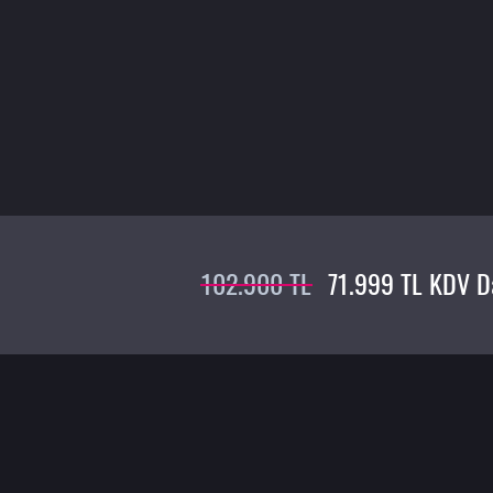
102.900 TL
71.999 TL KDV D