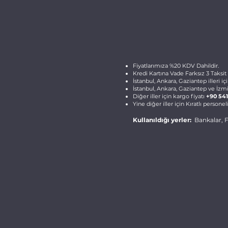
Fiyatlarımıza %20 KDV Dahildir.
Kredi Kartına Vade Farksız 3 Taksit 
İstanbul, Ankara, Gaziantep illeri i
İstanbul, Ankara, Gaziantep ve İzmir 
Diğer iller için kargo fiyatı
+90 541
Yine diğer iller için Kıratlı persone
Kullanıldığı yerler:
Bankalar, Fi