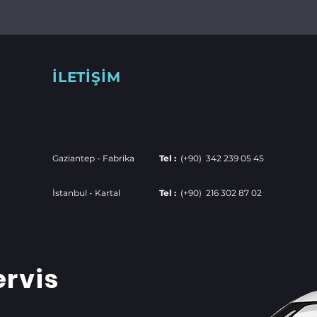
İLETİŞİM
Gaziantep - Fabrika
Tel :
(+90) 342 239 05 45
İstanbul - Kartal
Tel :
(+90) 216 302 87 02
ervis