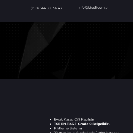
info@kiratli.com.tr
(+90) 544 505 56 43
Evrak Kasası Çift Kapılıdır
TSE EN-1143-1 Grade 0 Belgelidir.
Kilitleme Sistemi
20 mm kalınlığında önde 2 adet hareketli.