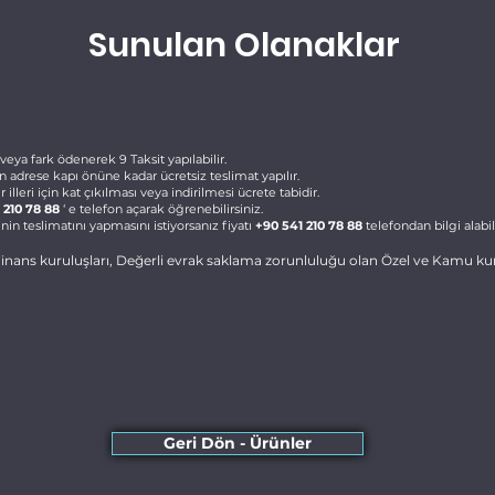
Sunulan Olanaklar
veya fark ödenerek 9 Taksit yapılabilir.
çin adrese kapı önüne kadar ücretsiz teslimat yapılır.
illeri için kat çıkılması veya indirilmesi ücrete tabidir.
 210 78 88
‘ e telefon açarak öğrenebilirsiniz.
linin teslimatını yapmasını istiyorsanız fiyatı
+90 541 210 78 88
telefondan bilgi alabili
nans kuruluşları, Değerli evrak saklama zorunluluğu olan Özel ve Kamu kurul
Geri Dön - Ürünler