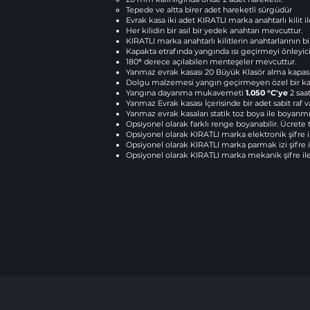
Tepede ve altta birer adet hareketli sürgüdür
Evrak kasa iki adet KIRATLI marka anahtarlı kilit ile 
Her kilidin bir asıl bir yedek anahtarı mevcuttur.
KIRATLI marka anahtarlı kilitlerin anahtarlarının bir
Kapakta etrafında yangında ısı geçirmeyi önleyici
180
°
derece açılabilen menteşeler mevcuttur.
Yanmaz evrak kasası 20 Büyük Klasör alma kapasit
Dolgu malzemesi yangın geçirmeyen özel bir kar
Yangına dayanma mukavemeti
1.050 °C'ye
2 saat
Yanmaz Evrak kasası İçerisinde bir adet sabit raf va
Yanmaz evrak kasaları statik toz boya ile boyanm
Opsiyonel olarak farklı renge boyanabilir. Ücrete t
Opsiyonel olarak KIRATLI marka elektronik ş
ifre i
Opsiyonel olarak KIRATLI marka parmak izi şifre ile 
Opsiyonel olarak KIRATLI marka mekanik şifre ile ça