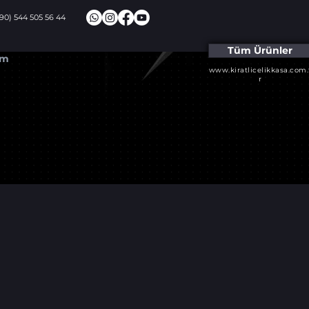
+90) 544 505 56 44
Tüm Ürünler
im
www.kiratlicelikkasa.com.
r